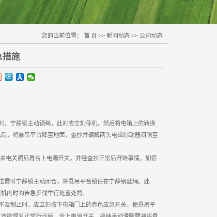
您的当前位置：
首 页
>>
新闻动态
>>
公司动态
急措施
时，宁静锁主动锁绳，此时应立刻停机，然后将电箱上的转换
态后，将悬吊平台降至地面，查抄并调解两头电磁制动器间隙至
到来电关照后再合上电源开关，并经查抄正常后开始事情。如停
位置时宁静锁主动闭合，将悬吊平台锁住在宁静钢丝绳。此
拔机内时的告急步伐举行处置处罚。
不及制止时，应立刻按下电箱门上的赤色应急开关，使悬吊平
仗器能规复正常行动后，合上电源开关，接纳手动滑降要领将悬